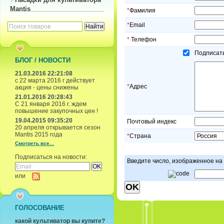
Mantis
*
Фамилия
*
Email
*
Телефон
Подписать
БЛОГ / НОВОСТИ
21.03.2016 22:21:08
с 22 марта 2016 г действует
*
Адрес
акция - цены снижены
21.01.2016 20:28:43
С 21 января 2016 г. ждем
повышение закупочных цен !
19.04.2015 09:35:20
Почтовый индекс
20 апреля открывается сезон
Mantis 2015 года
*
Страна
Смотреть все...
Подписаться на новости:
Введите число, изображенное на
или
ГОЛОСОВАНИЕ
какой культиватор вы купите?