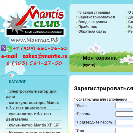
Главная страница
О 
Зарегистрироваться
До
Вход с паролем
Сп
Прайс-лист
Ку
Обратная связь
Ре
Моя корзина
(пусто)
КАТАЛОГ
Зарегистрироватьс
Электрокультиватор для
дачи
*
обязательны для заполнения
мотокультиваторы Mantis
*
Логин
с 2-х такт двигателем
культиватор с 4-х такт
*
Пароль
двигателем
*
Подтвердите пароль
культиватор Mantis XP 16"
*
Имя
Насадки для культиватора