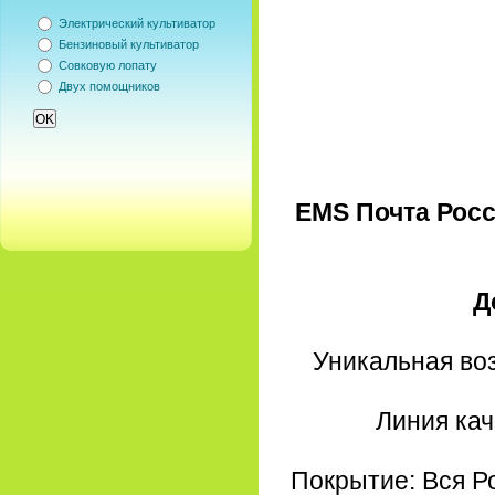
Электрический культиватор
Бензиновый культиватор
Совковую лопату
Двух помощников
EMS Почта Росс
Д
Уникальная во
Линия кач
Покрытие: Вся Р