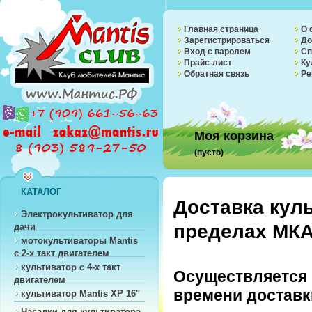
Главная страница
О 
Зарегистрироваться
До
Вход с паролем
Сп
Прайс-лист
Ку
Обратная связь
Ре
Моя корзина
(пусто)
КАТАЛОГ
Доставка куль
Электрокультиватор для
пределах М
дачи
мотокультиваторы Mantis
с 2-х такт двигателем
культиватор с 4-х такт
Осуществляется 
двигателем
времени доставк
культиватор Mantis XP 16"
Насадки для культиватора