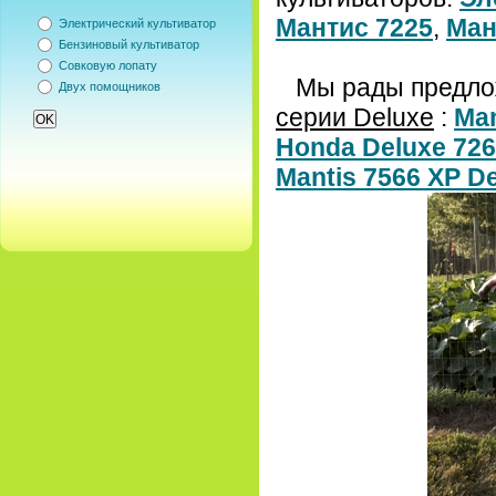
Мантис 7225
,
Ман
Электрический культиватор
Бензиновый культиватор
Совковую лопату
Мы рады предло
Двух помощников
серии Deluxe
:
Man
Honda Deluxe 72
Mantis 7566 XP D