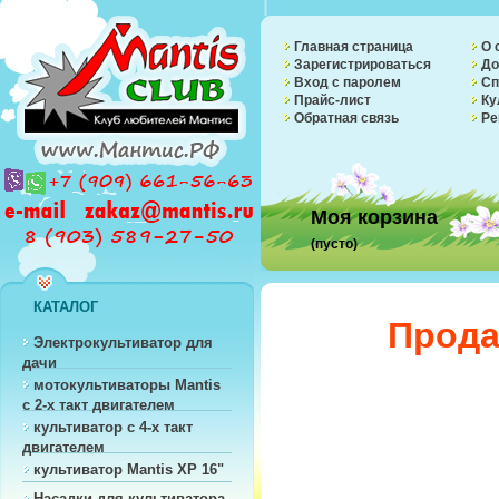
Главная страница
О 
Зарегистрироваться
До
Вход с паролем
Сп
Прайс-лист
Ку
Обратная связь
Ре
Моя корзина
(пусто)
КАТАЛОГ
Прода
Электрокультиватор для
дачи
мотокультиваторы Mantis
с 2-х такт двигателем
культиватор с 4-х такт
двигателем
культиватор Mantis XP 16"
Насадки для культиватора