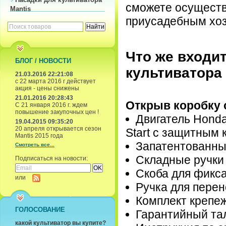
сможете осуществ
Mantis
приусадебным хоз
Что же входи
БЛОГ / НОВОСТИ
культиватора
21.03.2016 22:21:08
с 22 марта 2016 г действует
акция - цены снижены
21.01.2016 20:28:43
Открыв коробку 
С 21 января 2016 г. ждем
повышение закупочных цен !
Двигатель Honda
19.04.2015 09:35:20
20 апреля открывается сезон
Start с защитным
Mantis 2015 года
Запатентованны
Смотреть все...
Складные ручки
Подписаться на новости:
Скоба для фикс
или
Ручка для перен
Комплект крепе
ГОЛОСОВАНИЕ
Гарантийный тал
какой культиватор вы купите?