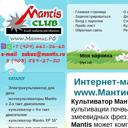
Главная страница
О 
Зарегистрироваться
До
Вход с паролем
Сп
Прайс-лист
Ку
Обратная связь
Ре
Моя корзина
(пусто)
КАТАЛОГ
Интернет-м
Электрокультиватор для
www.Манти
дачи
мотокультиваторы Mantis
Культиватор Ман
с 2-х такт двигателем
культивации почвы
культиватор с 4-х такт
двигателем
змеевидных фрез.
культиватор Mantis XP 16"
Mantis
может комп
Насадки для культиватора