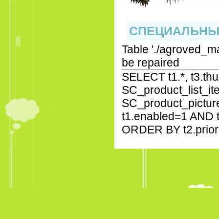
СПЕЦИАЛЬНЫ
Table './agroved_m
be repaired
SELECT t1.*, t3.t
SC_product_list_it
SC_product_pictur
t1.enabled=1 AND t1
ORDER BY t2.prior